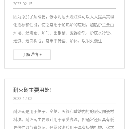
2023-02-15
因为添加了超硅粉，低水泥耐火浇注料可以大大提高其理
化指标和性能，使之常用于加热炉的应用。加热炉主要由
炉墙、燃烧仓、炉门、出钢槽、瓷器滑轨、炉底水冷管、
烟道、烟筒构成，常用于转窑、炉体。以耐火浇注...
了解详情 +
耐火砖主要用处！
2022-12-03
耐火砖是用于炉子、窑炉、火箱和壁炉内衬的耐火陶瓷材
料块。耐火砖主要设计用于承受高温，但通常还应具有低
导热性以节省能源。通常致密砖用于具有极端机械、化学