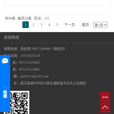
共99条
每页20条
页次：1/5
1
2
3
4
5
下一页
尾页
咨询热线
销售热线：周经理 18657298080（微信号）
技术咨询：13515825116
座 机：0572-6123992
传 真：0572-6123982
邮 箱：jznh5116@163.com
地 址：浙江省湖州市长兴县太湖街道王浜头工业园区