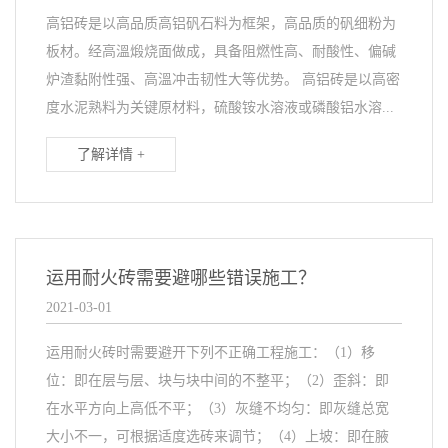
高铝砖是以高品质高铝矾石料为框架，高品质的矾细粉为
板材。经高溫煅烧面做成，具备阻燃性高、耐酸性、偏碱
炉渣黏附性强、高溫冲击韧性大等优势。 高铝砖是以高密
度水泥熟料为关键原材料，硫酸铵水溶液或磷酸铝水溶...
了解详情 +
运用耐火砖需要避哪些错误施工？
2021-03-01
运用耐火砖时需要避开下列不正确工程施工：（1）移
位：即在层与层、块与块中间的不整平；（2）歪斜：即
在水平方向上高低不平；（3）灰缝不均匀：即灰缝总宽
大小不一，可根据适度选砖来调节；（4）上坡：即在腋