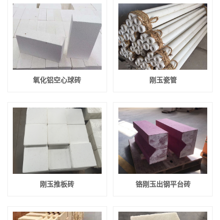
氧化铝空心球砖
刚玉瓷管
刚玉推板砖
铬刚玉出钢平台砖