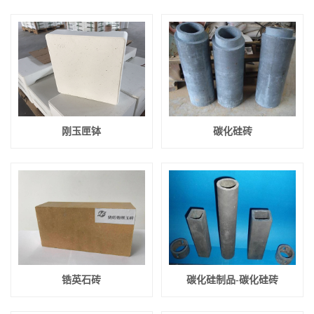
刚玉匣钵
碳化硅砖
锆英石砖
碳化硅制品-碳化硅砖