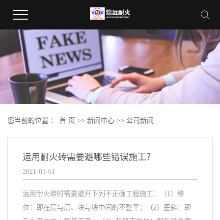
您当前的位置 ：
首 页
>>
新闻中心
>>
公司新闻
运用耐火砖需要避哪些错误施工？
2021-03-01
运用耐火砖时需要避开下列不正确工程施工：（1）移
位：即在层与层、块与块中间的不整平；（2）歪斜：即