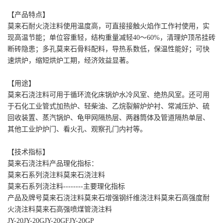
【产品特点】
莫来石耐火浇注料使用温度高，可直接接触火焰作工作衬使用，实
现高温节能；单位容重轻，结构重量减轻40～60%，清理炉顶吊挂砖
断砖隐患；多孔莫来石骨料配料，导热系数低，保温性能好；可快
速烘炉，缩短烘炉工期，经济效益显著。
【用途】
莫来石浇注料可用于循环流化床锅炉水冷风室、绝热风室。还可用
于石化工业管式加热炉、轻柴油、乙烷裂解炉炉衬、常减压炉、硫
回收装置、蒸汽锅炉、龟甲网隔热层、两器筒体及管道隔热单层、
其他工业炉炉门、看火孔、观察孔门内衬等。
【技术指标】
莫来石浇注料产品理化指标：
莫来石系列浇注料
莫来石浇注料
莫来石系列浇注料--------主要理化指标
产品及牌号
莫来石浇注料
莫来石增强钢纤维浇注料
莫来石高强度耐
火浇注料
莫来石高强喷煤管浇注料
JY-20
JY-20G
JY-20GF
JY-20GP