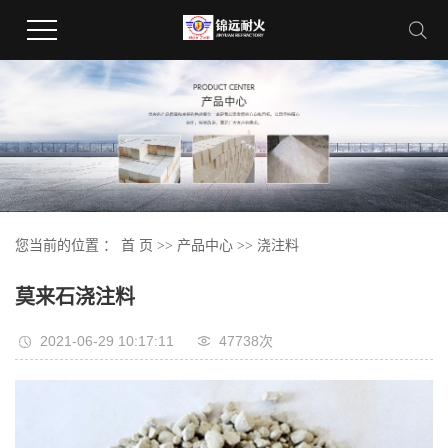
您当前的位置 ：
首 页
>>
产品中心
>>
浇注料
莫来石浇注料
2021-06-29 10:17:11
47738次