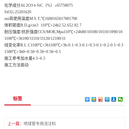
化学成分
AL2O3＋SiC（%）≥
65
75
80
75
SiO2≤
25
20
16
20
zui高使用温度M.S.T,℃
1600
1650
1700
1700
体积密度B.D,g/cm3 110℃×24h
2.5
2.65
2.8
2.7
耐压强度/抗折强度CCS/MOR,Mpa
110℃×24h
80/10
100/10
110/10
90/10
1100℃×3h
100/11
110/11
120/12
100/11
线变化率R.L.C1100℃×3h
1100℃×3h
-0.1~0.3
-0.1~0.3
-0.1~0.2
-0.1~0.3
1500℃×3h
0~0.5
0~0.5
0~0.5
0~0.5
施工参考加水量
4.5~6.5
施工方法
振动
标签
上一篇：
喷煤管专用浇注料